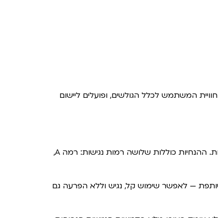
וויית המשתמש לכלל הגולשים, ופועלים ליישום
הנחיות לנגישות תכני אינטרנט (WCAG) מגדירות דרישות עבור מעצבים ומפתחים לשם שיפור הנגישות לבעלי מוגבלויות. ההנחיות כוללות שלושה רמות נגישות: רמה A,
תפת — לאפשר שימוש קל, נגיש וללא הפרעה גם