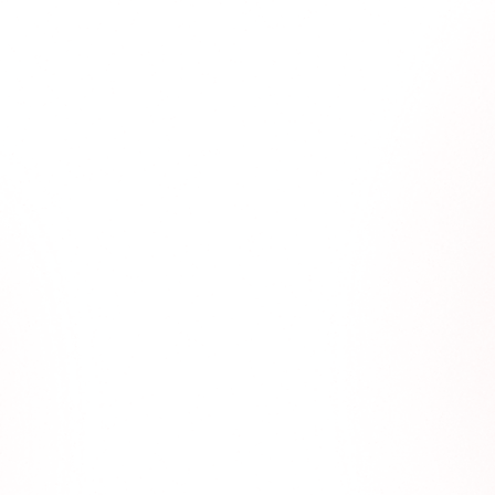
התחדשות?
ההגדרה שרבים מגדירים לעצמם על וילון היא
סתמית - פריט יוקרתי חדש לבית. זה גם נכון, וזה גם
הרבה יותר: וילון זה לא עוד פריט, זה שם קוד ליופי,
לטעם, לאווירה. וילון אמיתי הוא כל הנראות
והתחושה של הסלון
מסתיר משכנים?
90% מהאנשים קונים וילון כדי להסתיר מהשכנים -
אז… למה הם לא קונים אלבד אטום? כנראה שכנים
זה תירוץ משמעותי שגורם להם לשדרג את הסלון